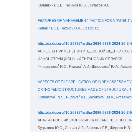
Калинкина О.Б., Тезиков Ю.В., Липатов И.С.
FEATURES OF MANAGEMENT TACTICS FOR A PATIENT W
Kalinkina O.B.,Tezikov U.V., Lipatov I.S.
http://dx.doi.org//10.26787/nydha-2686-6838-2024-26-2-
АСПЕКТЫ ПРИМЕНЕНИЯ ИНДЕКСНОЙ ОЦЕНКИ СОСТО
ИЗ КОНСТРУКЦИОННЫХ ТИТАНОВЫХ СПЛАВОВ
1
1
2
Гильманова
 Н.С., Рудова
 А.И., Широкова
 Ю.А., Авдее
ASPECTS OF THE APPLICATION OF INDEX ASSESSMENT 
ORTHOPEDIC STRUCTURES MADE OF STRUCTURAL TI
1
1
2
Gilmanova
 N.S., Rudova
 A.I., Shirokova
 Ju.A., Avdeenko
http://dx.doi.org//10.26787/nydha-2686-6838-2024-26-2-
АНАЛИЗ РОССИЙСКОГО РЫНКА ЛЕКАРСТВЕННЫХ ПР
Буцыкина Ю.О., Спичак И.В., Вареных Г.В., Жирова И.В.