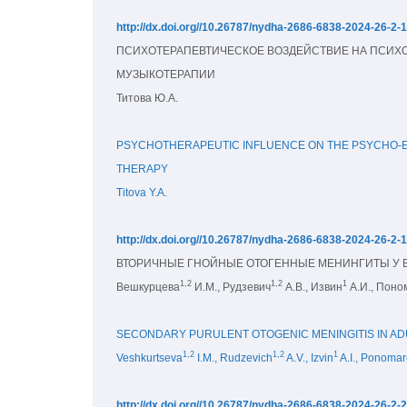
http://dx.doi.org//10.26787/nydha-2686-6838-2024-26-2-
ПСИХОТЕРАПЕВТИЧЕСКОЕ ВОЗДЕЙСТВИЕ НА ПСИХО
МУЗЫКОТЕРАПИИ
Титова Ю.А.
PSYCHOTHERAPEUTIC INFLUENCE ON THE PSYCHO-EM
THERAPY
Titova Y.A.
http://dx.doi.org//10.26787/nydha-2686-6838-2024-26-2-
ВТОРИЧНЫЕ ГНОЙНЫЕ ОТОГЕННЫЕ МЕНИНГИТЫ У 
1,2
1,2
1
Вешкурцева
 И.М., Рудзевич
 А.В., Извин
 А.И., Пон
SECONDARY PURULENT OTOGENIC MENINGITIS IN ADU
1,2
1,2
1
Veshkurtseva
 I.M., Rudzevich
 A.V., Izvin
 A.I., Ponoma
http://dx.doi.org//10.26787/nydha-2686-6838-2024-26-2-