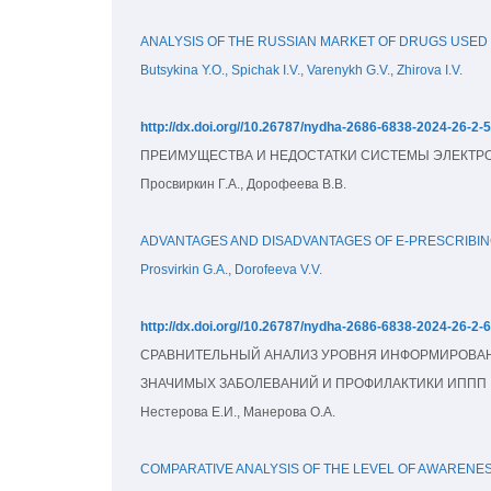
ANALYSIS OF THE RUSSIAN MARKET OF DRUGS USED
Butsykina Y.O., Spichak I.V., Varenykh G.V., Zhirova I.V.
http://dx.doi.org//10.26787/nydha-2686-6838-2024-26-2-
ПРЕИМУЩЕСТВА И НЕДОСТАТКИ СИСТЕМЫ ЭЛЕКТРО
Просвиркин Г.А., Дорофеева В.В.
ADVANTAGES AND DISADVANTAGES OF E-PRESCRIBIN
Prosvirkin G.A., Dorofeeva V.V.
http://dx.doi.org//10.26787/nydha-2686-6838-2024-26-2-
СРАВНИТЕЛЬНЫЙ АНАЛИЗ УРОВНЯ ИНФОРМИРОВАНН
ЗНАЧИМЫХ ЗАБОЛЕВАНИЙ И ПРОФИЛАКТИКИ ИППП
Нестерова Е.И., Манерова О.А.
COMPARATIVE ANALYSIS OF THE LEVEL OF AWARENES