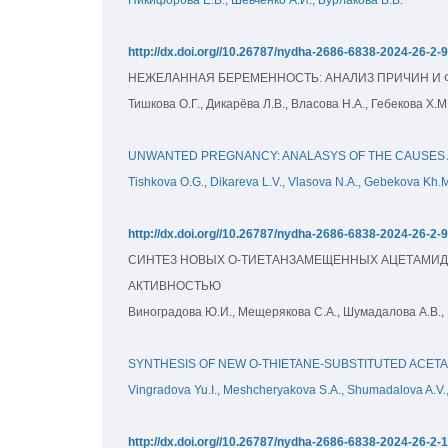
http://dx.doi.org//10.26787/nydha-2686-6838-2024-26-2-
НЕЖЕЛАННАЯ БЕРЕМЕННОСТЬ: АНАЛИЗ ПРИЧИН И 
Тишкова О.Г., Дикарёва Л.В., Власова Н.А., Гебекова Х.М
UNWANTED PREGNANCY: ANALASYS OF THE CAUSES A
Tishkova O.G., Dikareva L.V., Vlasova N.A., Gebekova Kh.M
http://dx.doi.org//10.26787/nydha-2686-6838-2024-26-2-
СИНТЕЗ НОВЫХ О-ТИЕТАНЗАМЕЩЕННЫХ АЦЕТАМИД
АКТИВНОСТЬЮ
Виноградова Ю.И., Мещерякова С.А., Шумадалова А.В., 
SYNTHESIS OF NEW O-THIETANE-SUBSTITUTED ACETAM
Vingradova Yu.I., Meshcheryakova S.A., Shumadalova A.V.
http://dx.doi.org//10.26787/nydha-2686-6838-2024-26-2-