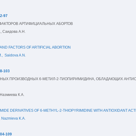
92-97
ФАКТОРОВ АРТИФИЦИАЛЬНЫХ АБОРТОВ
., Саидова А.Н.
ND FACTORS OF ARTIFICIAL ABORTION
.,  Saidova A.N.
98-103
НЫХ ПРОИЗВОДНЫХ 6-МЕТИЛ-2-ТИОПИРИМИДИНА, ОБЛАДАЮЩИХ АНТИО
Назмиева К.А.
IDE DERIVATIVES OF 6-METHYL-2-THIOPYRIMIDINE WITH ANTIOXIDANT ACTI
, Nazmieva K.A.
104-109