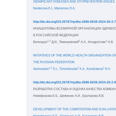
SIGNIFICANT DISEASES AND STI PREVENTION ISSUES.
Nesterova E.I., Manerova O.A.
http://dx.doi.org//10.26787/nydha-2686-6838-2024-26-2-
ИНИЦИАТИВЫ ВСЕМИРНОЙ ОРГАНИЗАЦИИ ЗДРАВОО
В РОССИЙСКОЙ ФЕДЕРАЦИИ
1,2
2
1
Вачнадзе
 Д.И., Тимошевский
 А.А., Кондратова
 Н.В.
INITIATIVES OF THE WORLD HEALTH ORGANIZATION ON
THE RUSSIAN FEDERATION
1,2
2
1
Vachnadze
 D.I., Timoshevskii
 A.A., Kondratova
 N.V.
http://dx.doi.org//10.26787/nydha-2686-6838-2024-26-2-
РАЗРАБОТКА СОСТАВА И ОЦЕНКА КАЧЕСТВА КОМБИ
Никифорова Е.Б., Шевченко А.И., Бурлакова В.В.
DEVELOPMENT OF THE COMPOSITION AND EVALUATION
Никифорова Е.Б., Шевченко А.И., Бурлакова В.В.