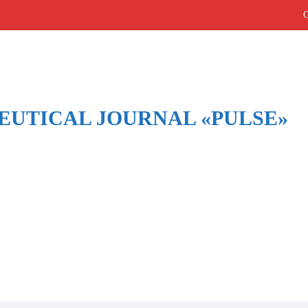
UTICAL JOURNAL «PULSE»
Volume 26 N 2 (2024)
Home
/
Архив
/
Volume 26 N 2 (2024)