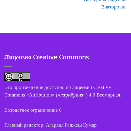
по
Викторовна
записям
Лицензия Creative Commons
Это произведение доступно по
лицензии Creative
Commons «Attribution» («Атрибуция») 4.0 Всемирная
.
Возрастное ограничение 6+
Главный редактор: Агарвал Раджеш Кумар