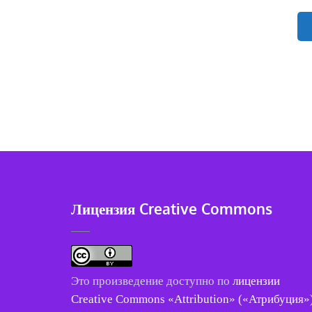
Пагинация
записей
Лицензия Creative Commons
Это произведение доступно по
лицензии
Creative Commons «Attribution» («Атрибуция»