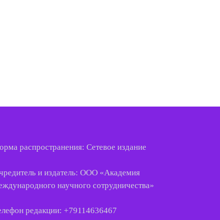
орма распространения: Сетевое издание
чредитель и издатель: ООО «
Академия
еждународного
научного
сотрудничества
»
елефон редакции: +79114636467