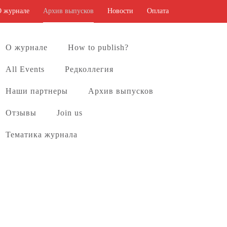
О журнале
Архив выпусков
Новости
Оплата
О журнале
How to publish?
All Events
Редколлегия
Наши партнеры
Архив выпусков
Отзывы
Join us
Тематика журнала